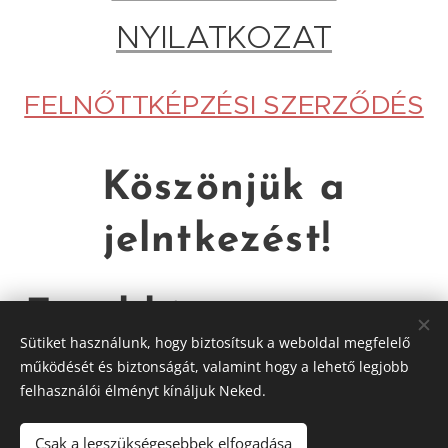
NYILATKOZAT
FELNŐTTKÉPZÉSI SZERZŐDÉS
Köszönjük a
jelntkezést!
További szép napot
Sütiket használunk, hogy biztosítsuk a weboldal megfelelő
kívánunk!
működését és biztonságát, valamint hogy a lehető legjobb
felhasználói élményt kínáljuk Neked.
Csak a legszükségesebbek elfogadása