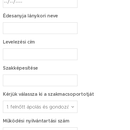
Édesanyja lánykori neve
Levelezési cím
Szakképesítése
Kérjük válassza ki a szakmacsoportotját
Működési nyilvántartási szám