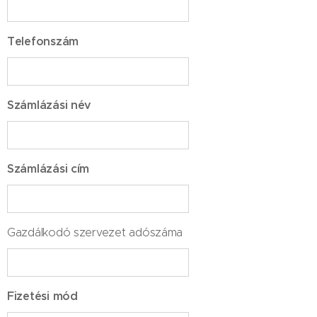
Telefonszám
Számlázási név
Számlázási cím
Gazdálkodó szervezet adószáma
Fizetési mód