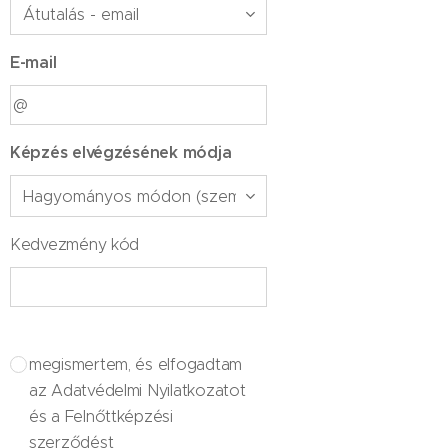
E-mail
Képzés elvégzésének módja
Kedvezmény kód
megismertem, és elfogadtam
az Adatvédelmi Nyilatkozatot
és a Felnőttképzési
szerződést