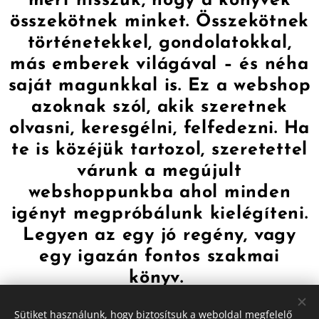
mert hisszük, hogy a könyvek
összekötnek minket. Összekötnek
történetekkel, gondolatokkal,
más emberek világával – és néha
saját magunkkal is. Ez a webshop
azoknak szól, akik szeretnek
olvasni, keresgélni, felfedezni. Ha
te is közéjük tartozol, szeretettel
várunk a megújult
webshoppunkba ahol minden
igényt megpróbálunk kielégíteni.
Legyen az egy jó regény, vagy
egy igazán fontos szakmai
könyv.
Sütiket használunk, hogy biztosítsuk a weboldal megfelelő