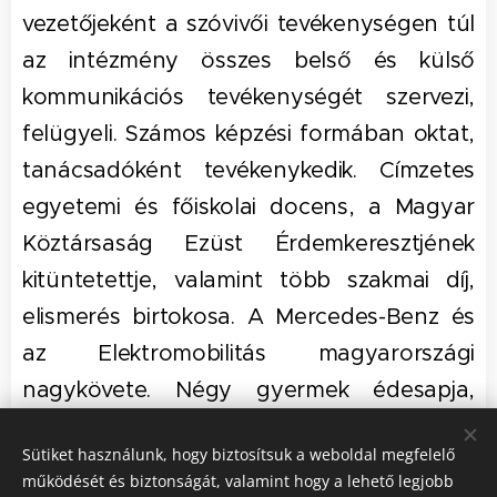
vezetőjeként a szóvivői tevékenységen túl
az intézmény összes belső és külső
kommunikációs tevékenységét szervezi,
felügyeli. Számos képzési formában oktat,
tanácsadóként tevékenykedik. Címzetes
egyetemi és főiskolai docens, a Magyar
Köztársaság Ezüst Érdemkeresztjének
kitüntetettje, valamint több szakmai díj,
elismerés birtokosa. A Mercedes-Benz és
az Elektromobilitás magyarországi
nagykövete. Négy gyermek édesapja,
családjával Óbudán él.
Sütiket használunk, hogy biztosítsuk a weboldal megfelelő
működését és biztonságát, valamint hogy a lehető legjobb