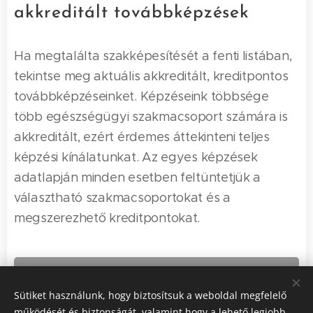
akkreditált továbbképzések
Ha megtalálta szakképesítését a fenti listában,
tekintse meg aktuális akkreditált, kreditpontos
továbbképzéseinket. Képzéseink többsége
több egészségügyi szakmacsoport számára is
akkreditált, ezért érdemes áttekinteni teljes
képzési kínálatunkat. Az egyes képzések
adatlapján minden esetben feltüntetjük a
választható szakmacsoportokat és a
megszerezhető kreditpontokat.
Aktuális szakdolgozói
Sütiket használunk, hogy biztosítsuk a weboldal megfelelő
továbbképzések
működését és biztonságát, valamint hogy a lehető legjobb