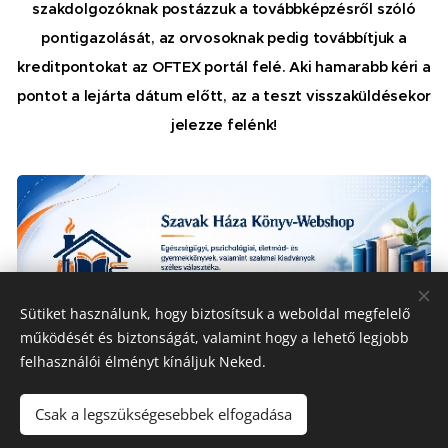
szakdolgozóknak postázzuk a továbbképzésről szóló
pontigazolását, az orvosoknak pedig továbbítjuk a
kreditpontokat az OFTEX portál felé.
Aki hamarabb kéri a
pontot a lejárta dátum előtt, az a teszt visszaküldésekor
jelezze felénk!
Sütiket használunk, hogy biztosítsuk a weboldal megfelelő
működését és biztonságát, valamint hogy a lehető legjobb
felhasználói élményt kínáljuk Neked.
Csak a legszükségesebbek elfogadása