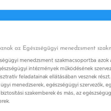
toznak az Egészségügyi menedzsment szak
ségügyi menedzsment szakmacsoportba azok a
egészségügyi intézmények működésének szervezé
sztratív feladatainak ellátásában vesznek részt
ügyi menedzserek, egészségügyi szervezők, e
biztosítási szakemberek és más, az egészségü
rek.