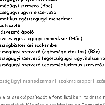
szségügyi szervező (BSc)
szségügyi ügyvitelszervező
ormatikus egészségügyi menedzser
ézetvezető
rházvezető ápoló
leveles egészségügyi menedzser (MSc)
észségbiztosítási szakember
észségügyi szervező (egészségbiztosítás) (BSc)
észségügyi szervező (egészségügyi ügyvitelszerv
észségügyi szervező (egészségturizmus szervező)
zségügyi menedzsment szakmacsoport szám
álta szakképesítését a fenti listában, tekintse 