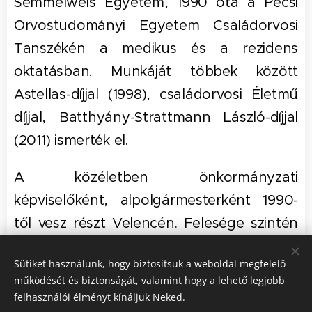
Semmelweis Egyetem, 1990 óta a Pécsi
Orvostudományi Egyetem Családorvosi
Tanszékén a medikus és a rezidens
oktatásban. Munkáját többek között
Astellas-díjjal (1998), családorvosi Életmű
díjjal, Batthyány-Strattmann László-díjjal
(2011) ismerték el.
A közéletben önkormányzati
képviselőként, alpolgármesterként 1990-
től vesz részt Velencén. Felesége szintén
háziorvos, négy gyermeket neveltek fel.
Sütiket használunk, hogy biztosítsuk a weboldal megfelelő
működését és biztonságát, valamint hogy a lehető legjobb
felhasználói élményt kínáljuk Neked.