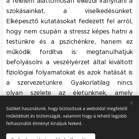
a félelem alattomosan elkezdi irányítani a
szokásainkat, a viselkedésünket.
Elképesztő kutatásokat fedezett fel arról,
hogy nem csupán a stressz képes hatni a
testünkre és a pszichénkre, hanem ez
működik fordítva is: megtanulhatjuk
befolyásolni a veszélyérzet által kiváltott
fiziológiai folyamatokat és azok hatását is
a szervezetünkre. Gyakorlatilag nincs
olyan szelete az életünknek, amely
valamilyen módon ne vezetne vissza a
Sütiket használunk, hogy biztosítsuk a weboldal megfelelő
félelem kérdésköréhez.
működését és biztonságát, valamint hogy a lehető legjobb
felhasználói élményt kínáljuk Neked.