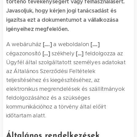
történő tevékenységért vagy felhasználásért.
Javasoljuk, hogy kérjen jogi tanácsadást és
igazítsa ezt a dokumentumot a vállalkozása
igényeihez megfelelően.
[….]
[….]
A webáruház
a weboldalon
[…]
[…]
cégazonosító
székhely
feldolgozza az
Ügyfél által szolgáltatott személyes adatokat
az Általános Szerződési Feltételek
teljesítéséhez és kiegészítéséhez, az
elektronikus megrendelések és szállítmányok
feldolgozásához és a szükséges
kommunikációhoz a törvény által előírt
időtartam alatt.
Általános rendelkezések